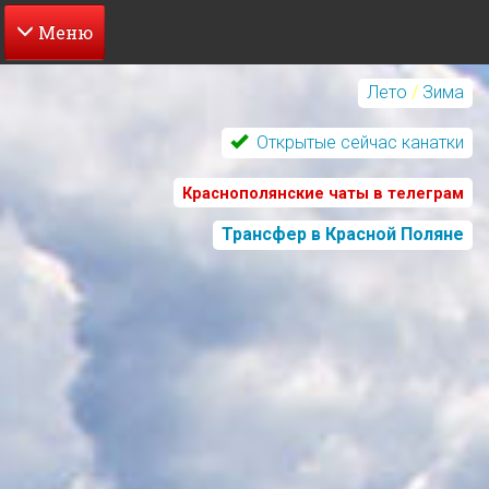
Перейти
к
Лето
/
Зима
основному
содержанию
Открытые сейчас канатки
Краснополянские чаты в телеграм
Трансфер в Красной Поляне