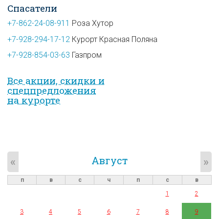
Спасатели
+7-862-24-08-911
Роза Хутор
+7-928-294-17-12
Курорт Красная Поляна
+7-928-854-03-63
Газпром
Все акции, скидки и
спец­предложе­ния
на курорте
Август
«
»
п
в
с
ч
п
с
в
1
2
3
4
5
6
7
8
9