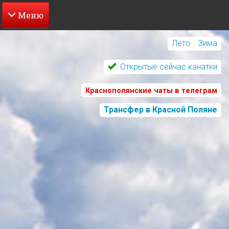
Перейти
к
Лето
/
Зима
основному
содержанию
Открытые сейчас канатки
Краснополянские чаты в телеграм
Трансфер в Красной Поляне