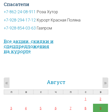
Спасатели
+7-862-24-08-911
Роза Хутор
+7-928-294-17-12
Курорт Красная Поляна
+7-928-854-03-63
Газпром
Все акции, скидки и
спец­предложе­ния
на курорте
Август
«
»
п
в
с
ч
п
с
в
1
2
3
4
5
6
7
8
9