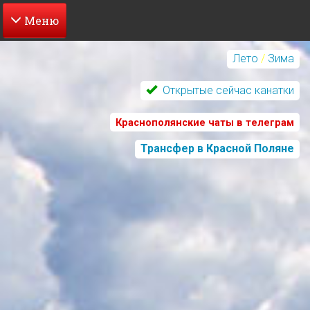
Перейти
к
Лето
/
Зима
основному
содержанию
Открытые сейчас канатки
Краснополянские чаты в телеграм
Трансфер в Красной Поляне