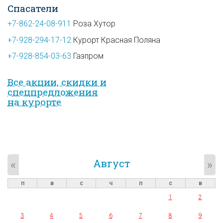
Спасатели
+7-862-24-08-911
Роза Хутор
+7-928-294-17-12
Курорт Красная Поляна
+7-928-854-03-63
Газпром
Все акции, скидки и
спец­предложе­ния
на курорте
Август
«
»
п
в
с
ч
п
с
в
1
2
3
4
5
6
7
8
9