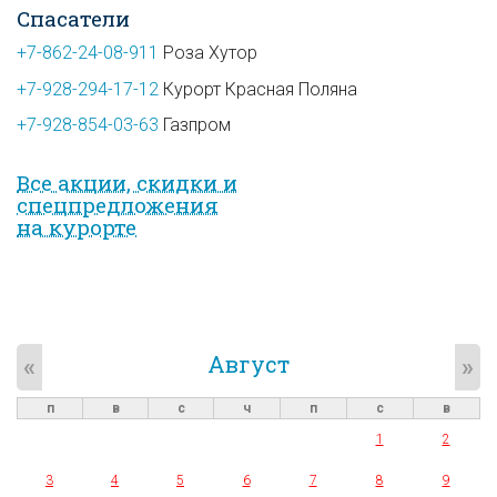
Спасатели
+7-862-24-08-911
Роза Хутор
+7-928-294-17-12
Курорт Красная Поляна
+7-928-854-03-63
Газпром
Все акции, скидки и
спец­предложе­ния
на курорте
Август
«
»
п
в
с
ч
п
с
в
1
2
3
4
5
6
7
8
9