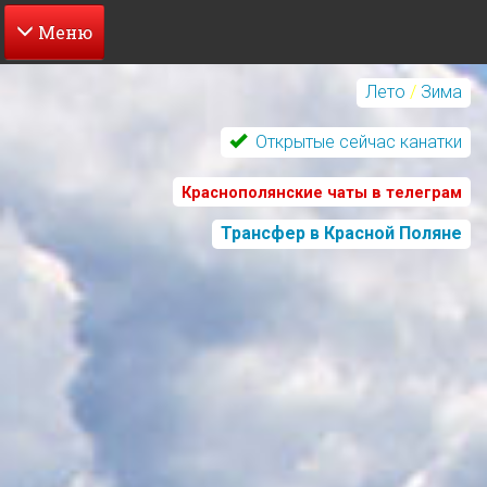
Перейти
к
Лето
/
Зима
основному
содержанию
Открытые сейчас канатки
Краснополянские чаты в телеграм
Трансфер в Красной Поляне