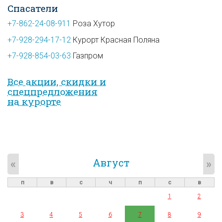
Спасатели
+7-862-24-08-911
Роза Хутор
+7-928-294-17-12
Курорт Красная Поляна
+7-928-854-03-63
Газпром
Все акции, скидки и
спец­предложе­ния
на курорте
Август
«
»
п
в
с
ч
п
с
в
1
2
3
4
5
6
7
8
9