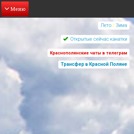
Перейти
к
Лето
/
Зима
основному
содержанию
Открытые сейчас канатки
Краснополянские чаты в телеграм
Трансфер в Красной Поляне