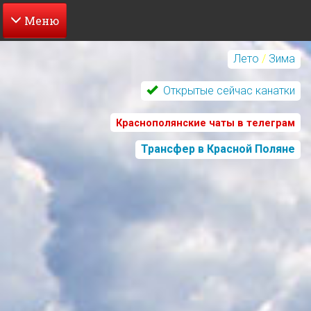
Перейти
к
Лето
/
Зима
основному
содержанию
Открытые сейчас канатки
Краснополянские чаты в телеграм
Трансфер в Красной Поляне