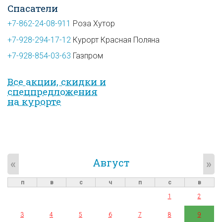
Спасатели
+7-862-24-08-911
Роза Хутор
+7-928-294-17-12
Курорт Красная Поляна
+7-928-854-03-63
Газпром
Все акции, скидки и
спец­предложе­ния
на курорте
Август
«
»
п
в
с
ч
п
с
в
1
2
3
4
5
6
7
8
9