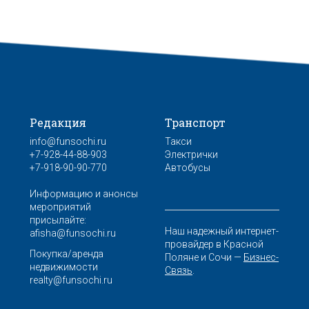
Редакция
Транспорт
info@funsochi.ru
Такси
+7-928-44-88-903
Электрички
+7-918-90-90-770
Автобусы
Информацию и анонсы
мероприятий
присылайте:
Наш надежный интернет-
afisha@funsochi.ru
провайдер в Красной
Покупка/аренда
Поляне и Сочи —
Бизнес-
недвижимости
Связь
.
realty@funsochi.ru