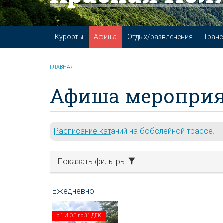
Курорты
Афиша
Отдых/развлечения
Транс
ГЛАВНАЯ
Афиша мероприя
Расписание катаний на бобслейной трассе.
Показать фильтры
с
1 ИЮЛ
по
31 ДЕК