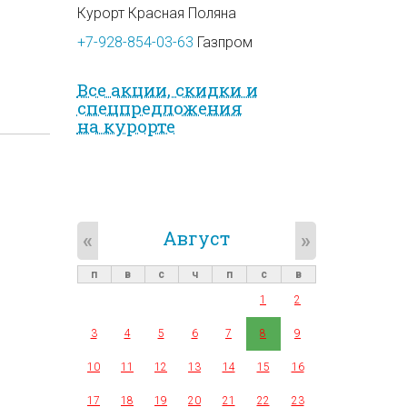
Курорт Красная Поляна
+7-928-854-03-63
Газпром
Все акции, скидки и
спец­предложе­ния
на курорте
Август
«
»
п
в
с
ч
п
с
в
1
2
3
4
5
6
7
8
9
10
11
12
13
14
15
16
17
18
19
20
21
22
23