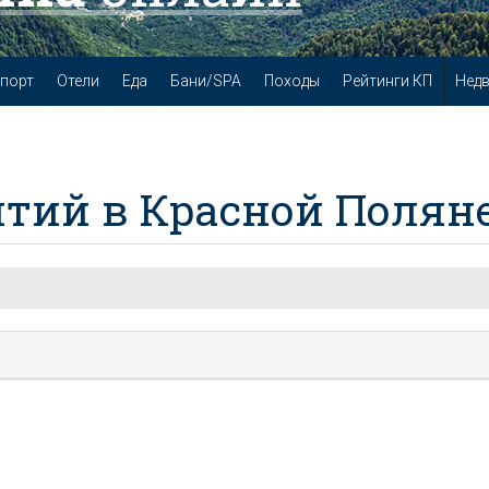
порт
Отели
Еда
Бани/SPA
Походы
Рейтинги КП
Нед
тий в Красной Полян