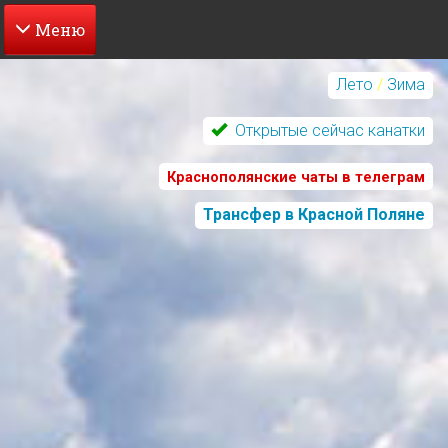
Перейти
к
Лето
/
Зима
основному
содержанию
Открытые сейчас канатки
Краснополянские чаты в телеграм
Трансфер в Красной Поляне