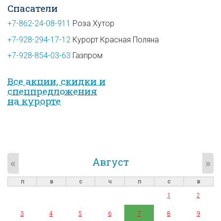
Спасатели
+7-862-24-08-911
Роза Хутор
+7-928-294-17-12
Курорт Красная Поляна
+7-928-854-03-63
Газпром
Все акции, скидки и
спец­предложе­ния
на курорте
Август
«
»
п
в
с
ч
п
с
в
1
2
3
4
5
6
7
8
9