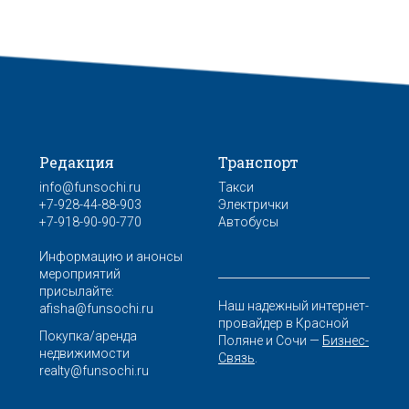
Редакция
Транспорт
info@funsochi.ru
Такси
+7-928-44-88-903
Электрички
+7-918-90-90-770
Автобусы
Информацию и анонсы
мероприятий
присылайте:
Наш надежный интернет-
afisha@funsochi.ru
провайдер в Красной
Покупка/аренда
Поляне и Сочи —
Бизнес-
недвижимости
Связь
.
realty@funsochi.ru