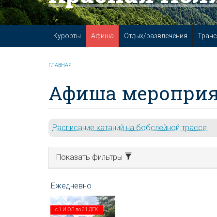
Курорты
Афиша
Отдых/развлечения
Транс
ГЛАВНАЯ
Афиша мероприя
Расписание катаний на бобслейной трассе.
Показать фильтры
с
1 ИЮЛ
по
31 ДЕК