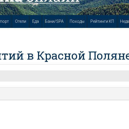
порт
Отели
Еда
Бани/SPA
Походы
Рейтинги КП
Нед
тий в Красной Полян