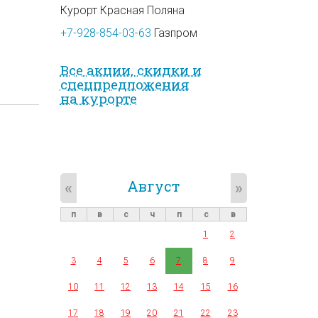
Курорт Красная Поляна
+7-928-854-03-63
Газпром
Все акции, скидки и
спец­предложе­ния
на курорте
Август
«
»
п
в
с
ч
п
с
в
1
2
3
4
5
6
7
8
9
10
11
12
13
14
15
16
17
18
19
20
21
22
23