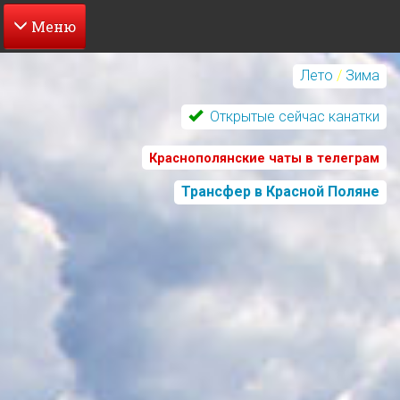
Перейти
к
Лето
/
Зима
основному
содержанию
Открытые сейчас канатки
Краснополянские чаты в телеграм
Трансфер в Красной Поляне