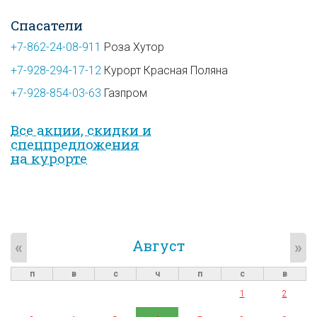
Спасатели
+7-862-24-08-911
Роза Хутор
+7-928-294-17-12
Курорт Красная Поляна
+7-928-854-03-63
Газпром
Все акции, скидки и
спец­предложе­ния
на курорте
Август
«
»
п
в
с
ч
п
с
в
1
2