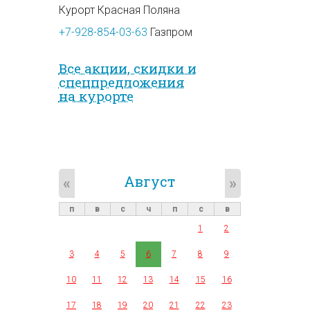
Курорт Красная Поляна
+7-928-854-03-63
Газпром
Все акции, скидки и
спец­предложе­ния
на курорте
Август
«
»
п
в
с
ч
п
с
в
1
2
3
4
5
6
7
8
9
10
11
12
13
14
15
16
17
18
19
20
21
22
23