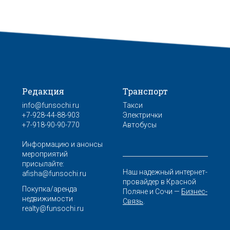
Редакция
Транспорт
info@funsochi.ru
Такси
+7-928-44-88-903
Электрички
+7-918-90-90-770
Автобусы
Информацию и анонсы
мероприятий
присылайте:
Наш надежный интернет-
afisha@funsochi.ru
провайдер в Красной
Покупка/аренда
Поляне и Сочи —
Бизнес-
недвижимости
Связь
.
realty@funsochi.ru