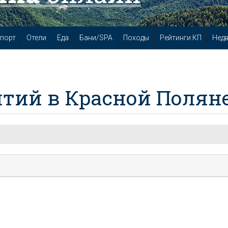
порт
Отели
Еда
Бани/SPA
Походы
Рейтинги КП
Нед
тий в Красной Полян