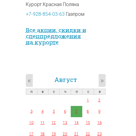
Курорт Красная Поляна
+7-928-854-03-63
Газпром
Все акции, скидки и
спец­предложе­ния
на курорте
Август
«
»
п
в
с
ч
п
с
в
1
2
3
4
5
6
7
8
9
10
11
12
13
14
15
16
17
18
19
20
21
22
23