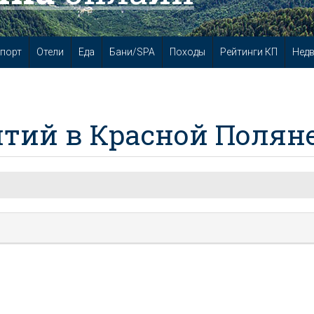
порт
Отели
Еда
Бани/SPA
Походы
Рейтинги КП
Нед
тий в Красной Полян