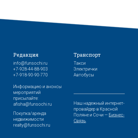
Редакция
Транспорт
info@funsochi.ru
Такси
+7-928-44-88-903
Электрички
+7-918-90-90-770
Автобусы
Информацию и анонсы
мероприятий
присылайте:
Наш надежный интернет-
afisha@funsochi.ru
провайдер в Красной
Покупка/аренда
Поляне и Сочи —
Бизнес-
недвижимости
Связь
.
realty@funsochi.ru