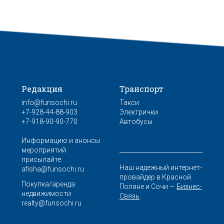
Редакция
Транспорт
info@funsochi.ru
Такси
+7-928-44-88-903
Электрички
+7-918-90-90-770
Автобусы
Информацию и анонсы
мероприятий
присылайте:
Наш надежный интернет-
afisha@funsochi.ru
провайдер в Красной
Покупка/аренда
Поляне и Сочи —
Бизнес-
недвижимости
Связь
.
realty@funsochi.ru