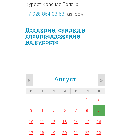
Курорт Красная Поляна
+7-928-854-03-63
Газпром
Все акции, скидки и
спец­предложе­ния
на курорте
Август
«
»
п
в
с
ч
п
с
в
1
2
3
4
5
6
7
8
9
10
11
12
13
14
15
16
17
18
19
20
21
22
23