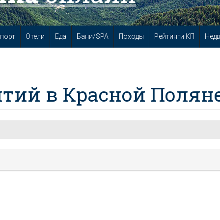
порт
Отели
Еда
Бани/SPA
Походы
Рейтинги КП
Нед
тий в Красной Полян