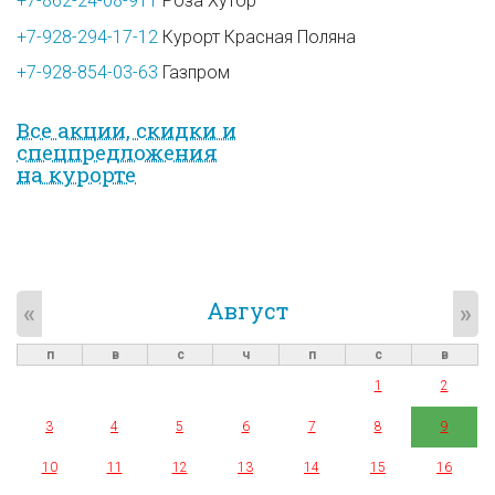
+7-862-24-08-911
Роза Хутор
+7-928-294-17-12
Курорт Красная Поляна
+7-928-854-03-63
Газпром
Все акции, скидки и
спец­предложе­ния
на курорте
Август
«
»
п
в
с
ч
п
с
в
1
2
3
4
5
6
7
8
9
10
11
12
13
14
15
16