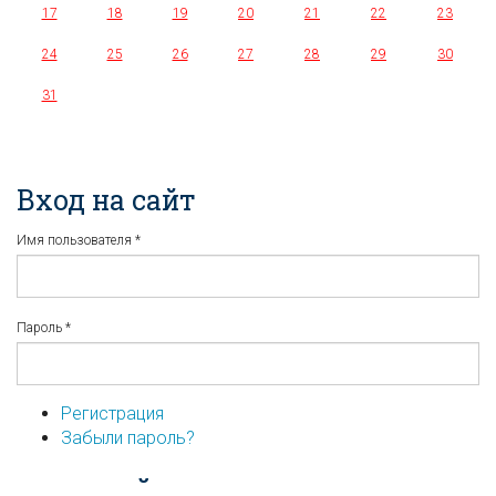
17
18
19
20
21
22
23
24
25
26
27
28
29
30
31
Вход на сайт
Имя пользователя
*
Пароль
*
Регистрация
Забыли пароль?
...или войдите используя