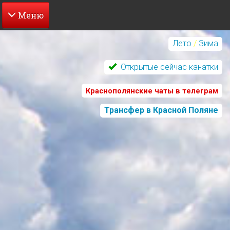
Перейти
к
Лето
/
Зима
основному
содержанию
Открытые сейчас канатки
Краснополянские чаты в телеграм
Трансфер в Красной Поляне