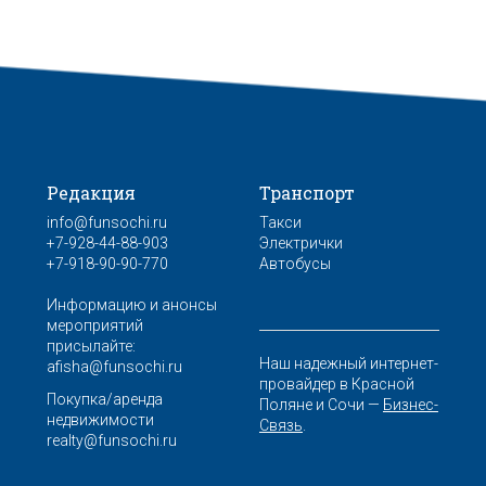
Редакция
Транспорт
info@funsochi.ru
Такси
+7-928-44-88-903
Электрички
+7-918-90-90-770
Автобусы
Информацию и анонсы
мероприятий
присылайте:
Наш надежный интернет-
afisha@funsochi.ru
провайдер в Красной
Покупка/аренда
Поляне и Сочи —
Бизнес-
недвижимости
Связь
.
realty@funsochi.ru