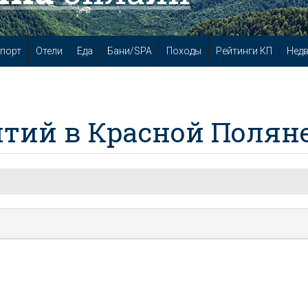
порт
Отели
Еда
Бани/SPA
Походы
Рейтинги КП
Нед
тий в Красной Полян