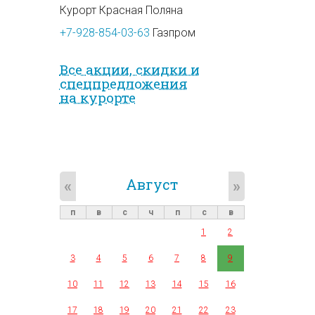
Курорт Красная Поляна
+7-928-854-03-63
Газпром
Все акции, скидки и
спец­предложе­ния
на курорте
Август
«
»
п
в
с
ч
п
с
в
1
2
3
4
5
6
7
8
9
10
11
12
13
14
15
16
17
18
19
20
21
22
23