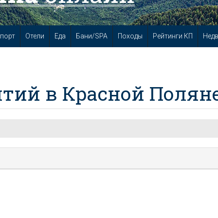
порт
Отели
Еда
Бани/SPA
Походы
Рейтинги КП
Нед
тий в Красной Полян