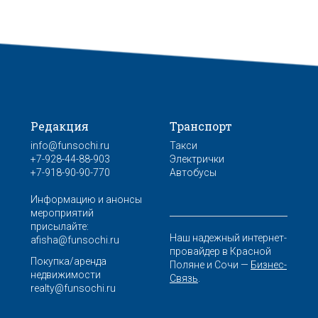
Редакция
Транспорт
info@funsochi.ru
Такси
+7-928-44-88-903
Электрички
+7-918-90-90-770
Автобусы
Информацию и анонсы
мероприятий
присылайте:
Наш надежный интернет-
afisha@funsochi.ru
провайдер в Красной
Покупка/аренда
Поляне и Сочи —
Бизнес-
недвижимости
Связь
.
realty@funsochi.ru