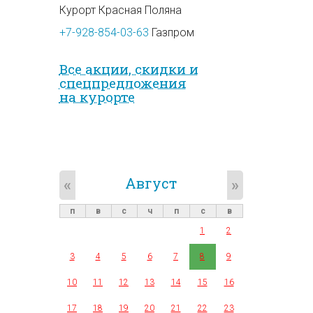
Курорт Красная Поляна
+7-928-854-03-63
Газпром
Все акции, скидки и
спец­предложе­ния
на курорте
Август
«
»
п
в
с
ч
п
с
в
1
2
3
4
5
6
7
8
9
10
11
12
13
14
15
16
17
18
19
20
21
22
23