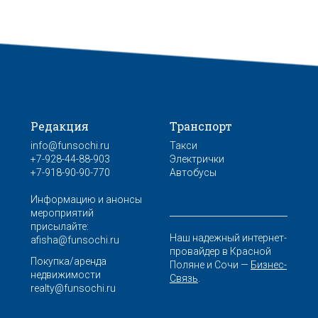
Редакция
Транспорт
info@funsochi.ru
Такси
+7-928-44-88-903
Электрички
+7-918-90-90-770
Автобусы
Информацию и анонсы
мероприятий
присылайте:
Наш надежный интернет-
afisha@funsochi.ru
провайдер в Красной
Покупка/аренда
Поляне и Сочи —
Бизнес-
недвижимости
Связь
.
realty@funsochi.ru