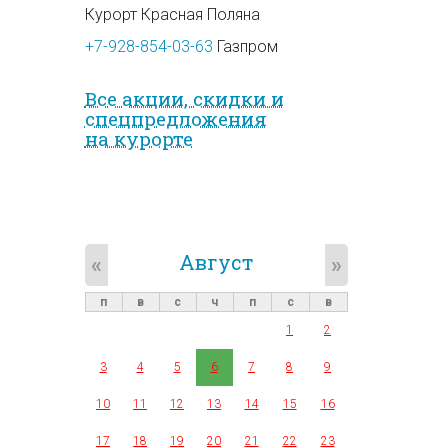
Курорт Красная Поляна
+7-928-854-03-63
Газпром
Все акции, скидки и
спец­предложе­ния
на курорте
Август
«
»
п
в
с
ч
п
с
в
1
2
3
4
5
6
7
8
9
10
11
12
13
14
15
16
17
18
19
20
21
22
23