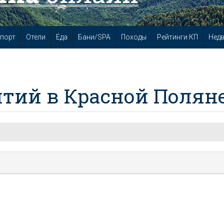
порт
Отели
Еда
Бани/SPA
Походы
Рейтинги КП
Нед
тий в Красной Полян