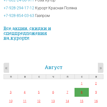
+7-862-24-08-911
Роза Хутор
+7-928-294-17-12
Курорт Красная Поляна
+7-928-854-03-63
Газпром
Все акции, скидки и
спец­предложе­ния
на курорте
Август
«
»
п
в
с
ч
п
с
в
1
2
3
4
5
6
7
8
9
10
11
12
13
14
15
16