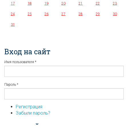
17
18
19
20
21
22
23
24
25
26
27
28
29
30
31
Вход на сайт
Имя пользователя
*
Пароль
*
Регистрация
Забыли пароль?
...или войдите используя