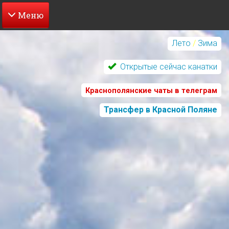
Перейти
к
Лето
/
Зима
основному
содержанию
Открытые сейчас канатки
Краснополянские чаты в телеграм
Трансфер в Красной Поляне