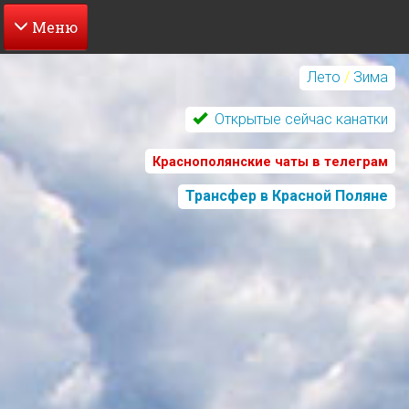
Перейти
к
Лето
/
Зима
основному
содержанию
Открытые сейчас канатки
Краснополянские чаты в телеграм
Трансфер в Красной Поляне