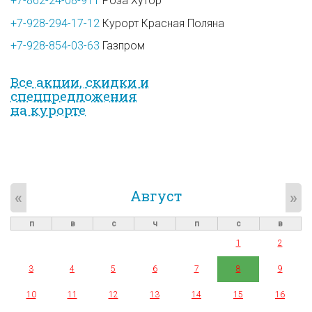
+7-862-24-08-911
Роза Хутор
+7-928-294-17-12
Курорт Красная Поляна
+7-928-854-03-63
Газпром
Все акции, скидки и
спец­предложе­ния
на курорте
Август
«
»
п
в
с
ч
п
с
в
1
2
3
4
5
6
7
8
9
10
11
12
13
14
15
16