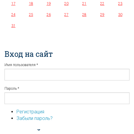
17
18
19
20
21
22
23
24
25
26
27
28
29
30
31
Вход на сайт
Имя пользователя
*
Пароль
*
Регистрация
Забыли пароль?
...или войдите используя