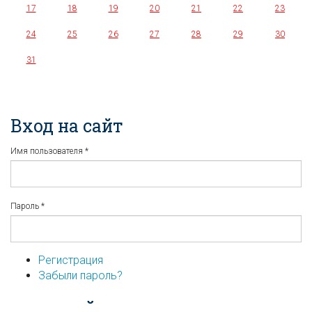
17
18
19
20
21
22
23
24
25
26
27
28
29
30
31
Вход на сайт
Имя пользователя
*
Пароль
*
Регистрация
Забыли пароль?
...или войдите используя