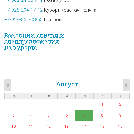
+7-862-24-08-911
Роза Хутор
+7-928-294-17-12
Курорт Красная Поляна
+7-928-854-03-63
Газпром
Все акции, скидки и
спец­предложе­ния
на курорте
Август
«
»
п
в
с
ч
п
с
в
1
2
3
4
5
6
7
8
9
10
11
12
13
14
15
16