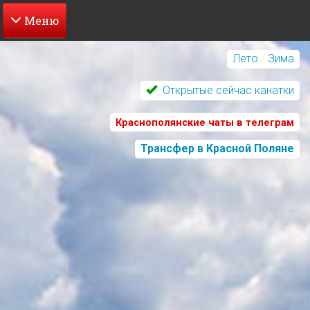
Перейти
к
Лето
/
Зима
основному
содержанию
Открытые сейчас канатки
Краснополянские чаты в телеграм
Трансфер в Красной Поляне