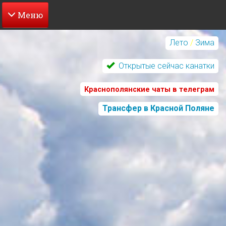
Перейти
к
Лето
/
Зима
основному
содержанию
Открытые сейчас канатки
Краснополянские чаты в телеграм
Трансфер в Красной Поляне