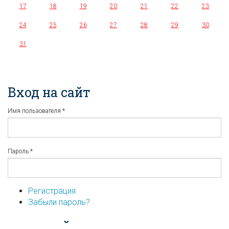
17
18
19
20
21
22
23
24
25
26
27
28
29
30
31
Вход на сайт
Имя пользователя
*
Пароль
*
Регистрация
Забыли пароль?
...или войдите используя