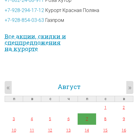
+7-862-24-08-911
Роза Хутор
+7-928-294-17-12
Курорт Красная Поляна
+7-928-854-03-63
Газпром
Все акции, скидки и
спец­предложе­ния
на курорте
Август
«
»
п
в
с
ч
п
с
в
1
2
3
4
5
6
7
8
9
10
11
12
13
14
15
16