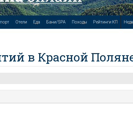
порт
Отели
Еда
Бани/SPA
Походы
Рейтинги КП
Нед
тий в Красной Полян