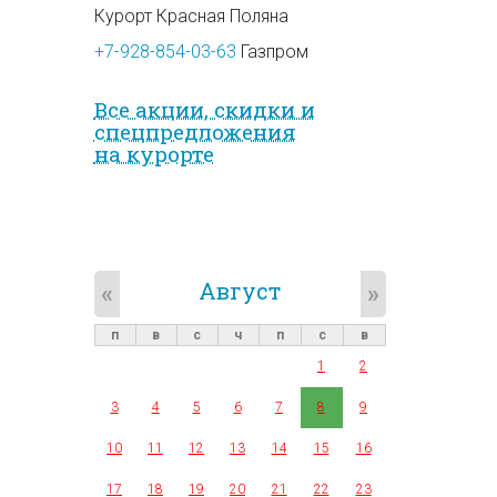
Курорт Красная Поляна
+7-928-854-03-63
Газпром
Все акции, скидки и
спец­предложе­ния
на курорте
Август
«
»
п
в
с
ч
п
с
в
1
2
3
4
5
6
7
8
9
10
11
12
13
14
15
16
17
18
19
20
21
22
23