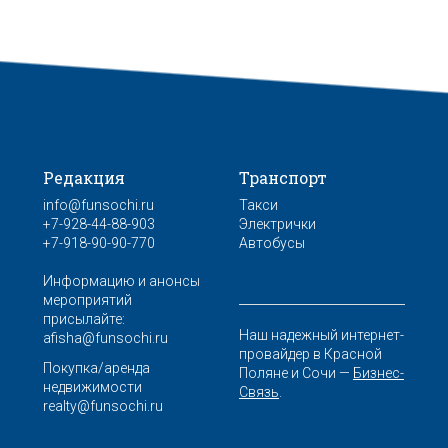
Редакция
Транспорт
info@funsochi.ru
Такси
+7-928-44-88-903
Электрички
+7-918-90-90-770
Автобусы
Информацию и анонсы
мероприятий
присылайте:
Наш надежный интернет-
afisha@funsochi.ru
провайдер в Красной
Покупка/аренда
Поляне и Сочи —
Бизнес-
недвижимости
Связь
.
realty@funsochi.ru