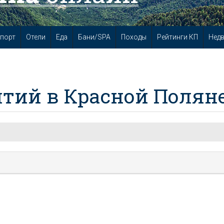
порт
Отели
Еда
Бани/SPA
Походы
Рейтинги КП
Нед
тий в Красной Полян