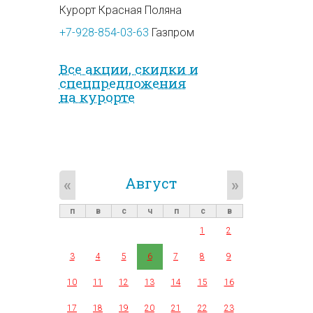
Курорт Красная Поляна
+7-928-854-03-63
Газпром
Все акции, скидки и
спец­предложе­ния
на курорте
Август
«
»
п
в
с
ч
п
с
в
1
2
3
4
5
6
7
8
9
10
11
12
13
14
15
16
17
18
19
20
21
22
23