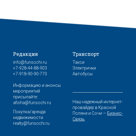
Редакция
Транспорт
info@funsochi.ru
Такси
+7-928-44-88-903
Электрички
+7-918-90-90-770
Автобусы
Информацию и анонсы
мероприятий
присылайте:
Наш надежный интернет-
afisha@funsochi.ru
провайдер в Красной
Покупка/аренда
Поляне и Сочи —
Бизнес-
недвижимости
Связь
.
realty@funsochi.ru