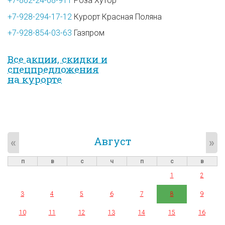
+7-862-24-08-911
Роза Хутор
+7-928-294-17-12
Курорт Красная Поляна
+7-928-854-03-63
Газпром
Все акции, скидки и
спец­предложе­ния
на курорте
Август
«
»
п
в
с
ч
п
с
в
1
2
3
4
5
6
7
8
9
10
11
12
13
14
15
16