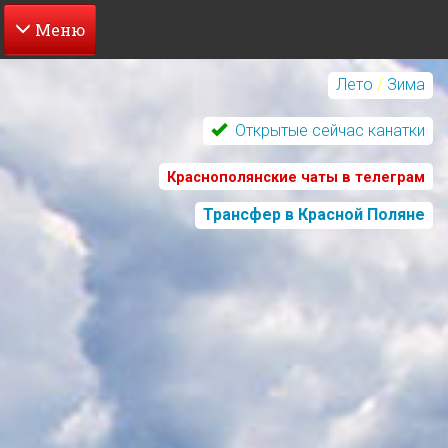
Перейти
к
Лето
/
Зима
основному
содержанию
Открытые сейчас канатки
Краснополянские чаты в телеграм
Трансфер в Красной Поляне