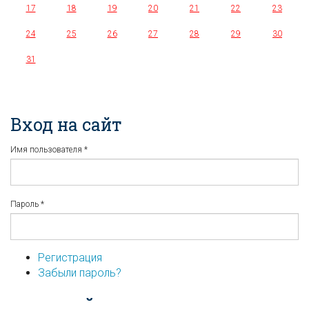
17
18
19
20
21
22
23
24
25
26
27
28
29
30
31
Вход на сайт
Имя пользователя
*
Пароль
*
Регистрация
Забыли пароль?
...или войдите используя