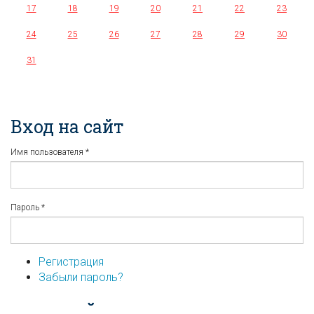
17
18
19
20
21
22
23
24
25
26
27
28
29
30
31
Вход на сайт
Имя пользователя
*
Пароль
*
Регистрация
Забыли пароль?
...или войдите используя