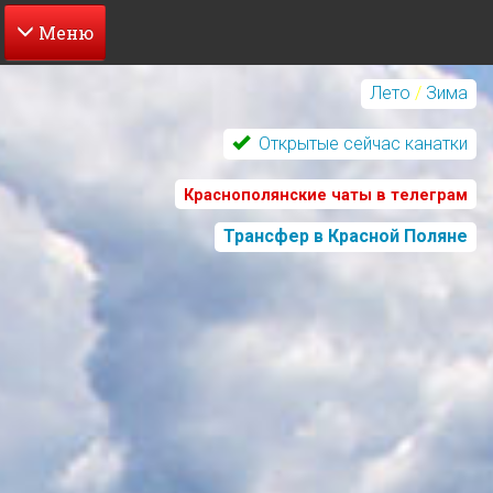
Перейти
к
Лето
/
Зима
основному
содержанию
Открытые сейчас канатки
Краснополянские чаты в телеграм
Трансфер в Красной Поляне