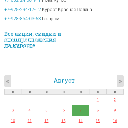
+7-862-24-08-911
Роза Хутор
+7-928-294-17-12
Курорт Красная Поляна
+7-928-854-03-63
Газпром
Все акции, скидки и
спец­предложе­ния
на курорте
Август
«
»
п
в
с
ч
п
с
в
1
2
3
4
5
6
7
8
9
10
11
12
13
14
15
16