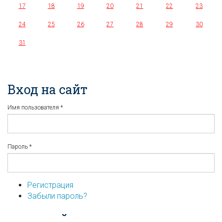
17
18
19
20
21
22
23
24
25
26
27
28
29
30
31
Вход на сайт
Имя пользователя
*
Пароль
*
Регистрация
Забыли пароль?
...или войдите используя