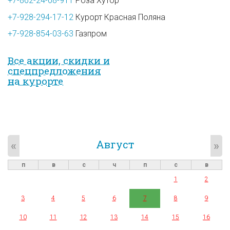
+7-862-24-08-911
Роза Хутор
+7-928-294-17-12
Курорт Красная Поляна
+7-928-854-03-63
Газпром
Все акции, скидки и
спец­предложе­ния
на курорте
Август
«
»
п
в
с
ч
п
с
в
1
2
3
4
5
6
7
8
9
10
11
12
13
14
15
16