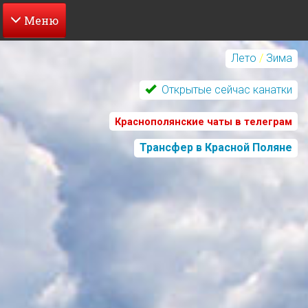
Перейти
к
Лето
/
Зима
основному
содержанию
Открытые сейчас канатки
Краснополянские чаты в телеграм
Трансфер в Красной Поляне