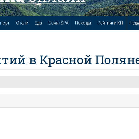
порт
Отели
Еда
Бани/SPA
Походы
Рейтинги КП
Нед
тий в Красной Полян