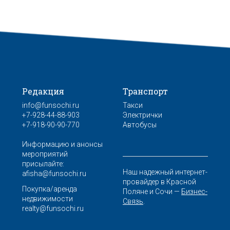
Редакция
Транспорт
info@funsochi.ru
Такси
+7-928-44-88-903
Электрички
+7-918-90-90-770
Автобусы
Информацию и анонсы
мероприятий
присылайте:
Наш надежный интернет-
afisha@funsochi.ru
провайдер в Красной
Покупка/аренда
Поляне и Сочи —
Бизнес-
недвижимости
Связь
.
realty@funsochi.ru