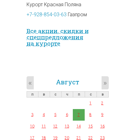
Курорт Красная Поляна
+7-928-854-03-63
Газпром
Все акции, скидки и
спец­предложе­ния
на курорте
Август
«
»
п
в
с
ч
п
с
в
1
2
3
4
5
6
7
8
9
10
11
12
13
14
15
16
17
18
19
20
21
22
23