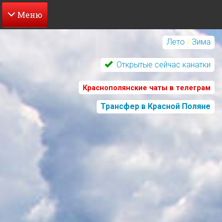
Перейти
к
Лето
/
Зима
основному
содержанию
Открытые сейчас канатки
Краснополянские чаты в телеграм
Трансфер в Красной Поляне