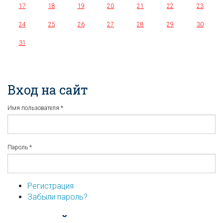
17
18
19
20
21
22
23
24
25
26
27
28
29
30
31
Вход на сайт
Имя пользователя
*
Пароль
*
Регистрация
Забыли пароль?
...или войдите используя