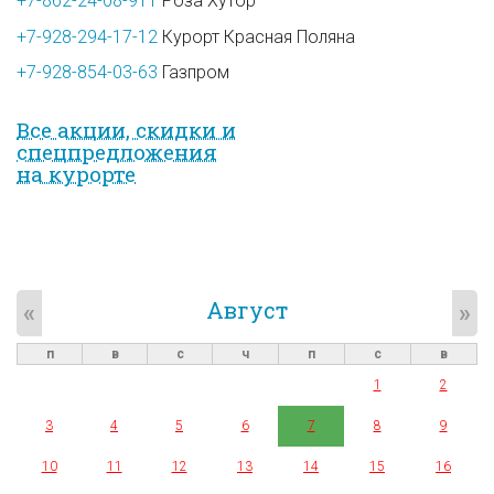
+7-862-24-08-911
Роза Хутор
+7-928-294-17-12
Курорт Красная Поляна
+7-928-854-03-63
Газпром
Все акции, скидки и
спец­предложе­ния
на курорте
Август
«
»
п
в
с
ч
п
с
в
1
2
3
4
5
6
7
8
9
10
11
12
13
14
15
16