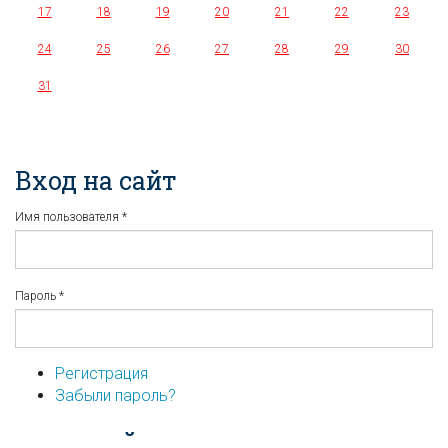
17
18
19
20
21
22
23
24
25
26
27
28
29
30
31
Вход на сайт
Имя пользователя
*
Пароль
*
Регистрация
Забыли пароль?
...или войдите используя