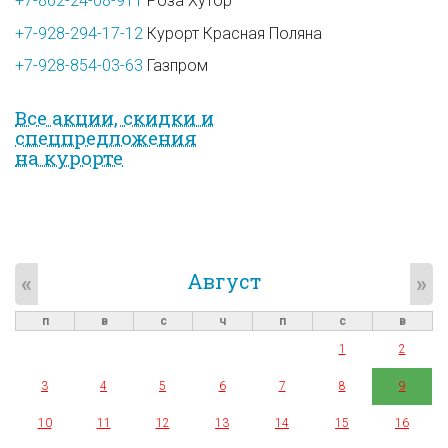
+7-862-24-08-911
Роза Хутор
+7-928-294-17-12
Курорт Красная Поляна
+7-928-854-03-63
Газпром
Все акции, скидки и
спец­предложе­ния
на курорте
Август
«
»
п
в
с
ч
п
с
в
1
2
3
4
5
6
7
8
9
10
11
12
13
14
15
16