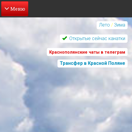
Перейти
к
Лето
/
Зима
основному
содержанию
Открытые сейчас канатки
Краснополянские чаты в телеграм
Трансфер в Красной Поляне