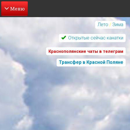
Перейти
к
Лето
/
Зима
основному
содержанию
Открытые сейчас канатки
Краснополянские чаты в телеграм
Трансфер в Красной Поляне