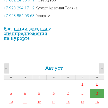
+7-862-24-08-911
Роза Хутор
+7-928-294-17-12
Курорт Красная Поляна
+7-928-854-03-63
Газпром
Все акции, скидки и
спец­предложе­ния
на курорте
Август
«
»
п
в
с
ч
п
с
в
1
2
3
4
5
6
7
8
9
10
11
12
13
14
15
16