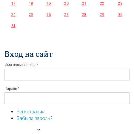
17
18
19
20
21
22
23
24
25
26
27
28
29
30
31
Вход на сайт
Имя пользователя
*
Пароль
*
Регистрация
Забыли пароль?
...или войдите используя