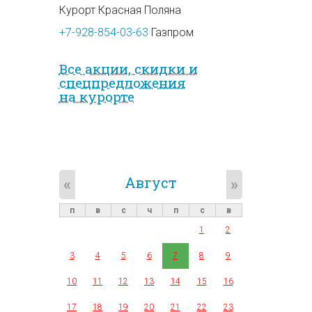
Курорт Красная Поляна
+7-928-854-03-63
Газпром
Все акции, скидки и
спец­предложе­ния
на курорте
Август
«
»
п
в
с
ч
п
с
в
1
2
3
4
5
6
7
8
9
10
11
12
13
14
15
16
17
18
19
20
21
22
23