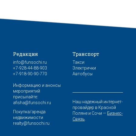
Редакция
Транспорт
info@funsochi.ru
Такси
+7-928-44-88-903
Электрички
+7-918-90-90-770
Автобусы
Информацию и анонсы
мероприятий
присылайте:
Наш надежный интернет-
afisha@funsochi.ru
провайдер в Красной
Покупка/аренда
Поляне и Сочи —
Бизнес-
недвижимости
Связь
.
realty@funsochi.ru