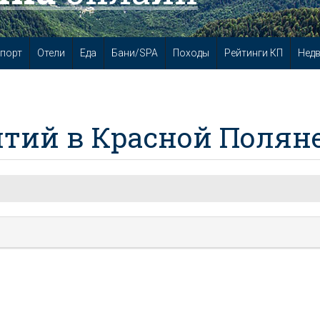
порт
Отели
Еда
Бани/SPA
Походы
Рейтинги КП
Нед
тий в Красной Полян