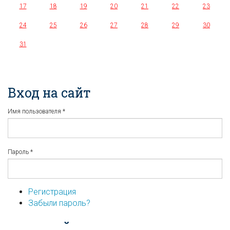
17
18
19
20
21
22
23
24
25
26
27
28
29
30
31
Вход на сайт
Имя пользователя
*
Пароль
*
Регистрация
Забыли пароль?
...или войдите используя