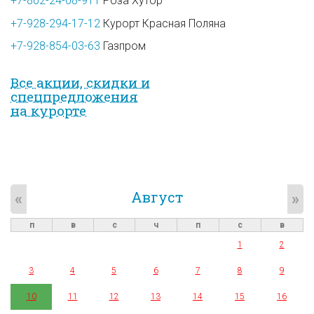
+7-862-24-08-911
Роза Хутор
+7-928-294-17-12
Курорт Красная Поляна
+7-928-854-03-63
Газпром
Все акции, скидки и
спец­предложе­ния
на курорте
Август
«
»
п
в
с
ч
п
с
в
1
2
3
4
5
6
7
8
9
10
11
12
13
14
15
16