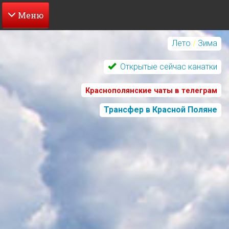
Перейти
к
Лето
/
Зима
основному
содержанию
Открытые сейчас канатки
Краснополянские чаты в телеграм
Трансфер в Красной Поляне