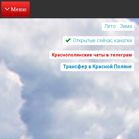
Перейти
к
Лето
/
Зима
основному
содержанию
Открытые сейчас канатки
Краснополянские чаты в телеграм
Трансфер в Красной Поляне