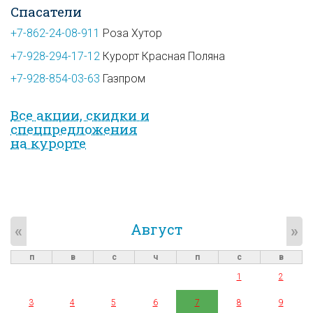
Спасатели
+7-862-24-08-911
Роза Хутор
+7-928-294-17-12
Курорт Красная Поляна
+7-928-854-03-63
Газпром
Все акции, скидки и
спец­предложе­ния
на курорте
Август
«
»
п
в
с
ч
п
с
в
1
2
3
4
5
6
7
8
9