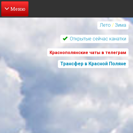
Перейти
к
Лето
/
Зима
основному
содержанию
Открытые сейчас канатки
Краснополянские чаты в телеграм
Трансфер в Красной Поляне