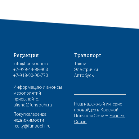
Редакция
Транспорт
info@funsochi.ru
Такси
+7-928-44-88-903
Электрички
+7-918-90-90-770
Автобусы
Информацию и анонсы
мероприятий
присылайте:
Наш надежный интернет-
afisha@funsochi.ru
провайдер в Красной
Покупка/аренда
Поляне и Сочи —
Бизнес-
недвижимости
Связь
.
realty@funsochi.ru