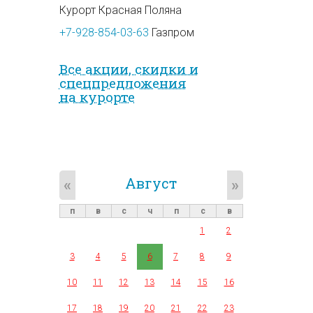
Курорт Красная Поляна
+7-928-854-03-63
Газпром
Все акции, скидки и
спец­предложе­ния
на курорте
Август
«
»
п
в
с
ч
п
с
в
1
2
3
4
5
6
7
8
9
10
11
12
13
14
15
16
17
18
19
20
21
22
23