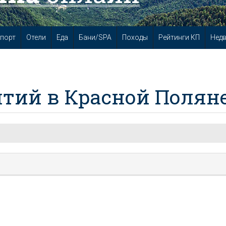
порт
Отели
Еда
Бани/SPA
Походы
Рейтинги КП
Нед
тий в Красной Полян