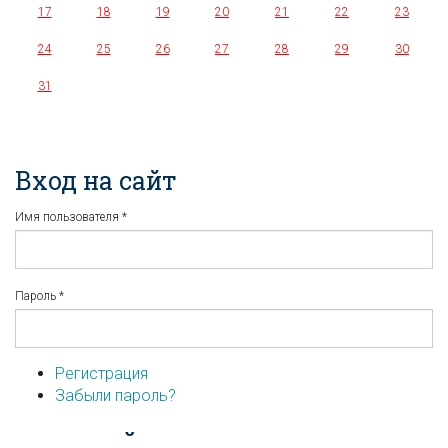
17
18
19
20
21
22
23
24
25
26
27
28
29
30
31
Вход на сайт
Имя пользователя
*
Пароль
*
Регистрация
Забыли пароль?
...или войдите используя