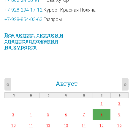
+7-862-24-08-911
Роза Хутор
+7-928-294-17-12
Курорт Красная Поляна
+7-928-854-03-63
Газпром
Все акции, скидки и
спец­предложе­ния
на курорте
Август
«
»
п
в
с
ч
п
с
в
1
2
3
4
5
6
7
8
9
10
11
12
13
14
15
16