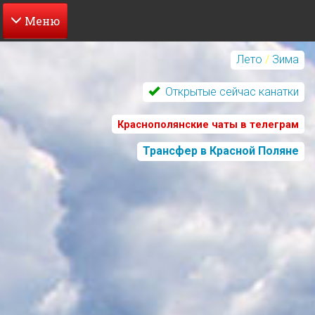
Перейти
к
Лето
/
Зима
основному
содержанию
Открытые сейчас канатки
Краснополянские чаты в телеграм
Трансфер в Красной Поляне