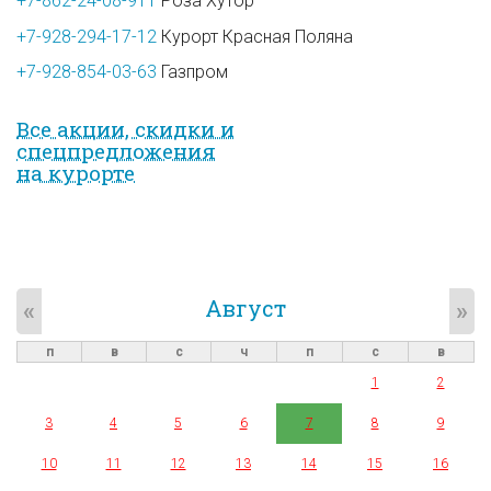
+7-862-24-08-911
Роза Хутор
+7-928-294-17-12
Курорт Красная Поляна
+7-928-854-03-63
Газпром
Все акции, скидки и
спец­предложе­ния
на курорте
Август
«
»
п
в
с
ч
п
с
в
1
2
3
4
5
6
7
8
9
10
11
12
13
14
15
16