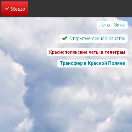
Перейти
к
Лето
/
Зима
основному
содержанию
Открытые сейчас канатки
Краснополянские чаты в телеграм
Трансфер в Красной Поляне