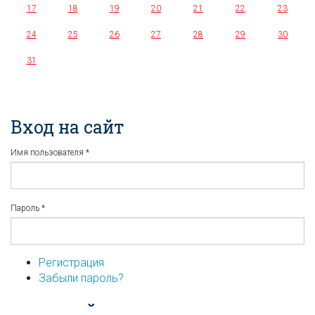
17
18
19
20
21
22
23
24
25
26
27
28
29
30
31
Вход на сайт
Имя пользователя
*
Пароль
*
Регистрация
Забыли пароль?
...или войдите используя