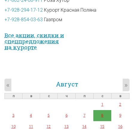
+7-862-24-08-911
Роза Хутор
+7-928-294-17-12
Курорт Красная Поляна
+7-928-854-03-63
Газпром
Все акции, скидки и
спец­предложе­ния
на курорте
Август
«
»
п
в
с
ч
п
с
в
1
2
3
4
5
6
7
8
9
10
11
12
13
14
15
16