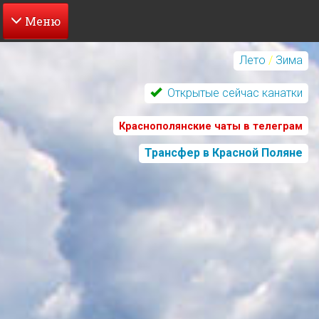
Перейти
к
Лето
/
Зима
основному
содержанию
Открытые сейчас канатки
Краснополянские чаты в телеграм
Трансфер в Красной Поляне