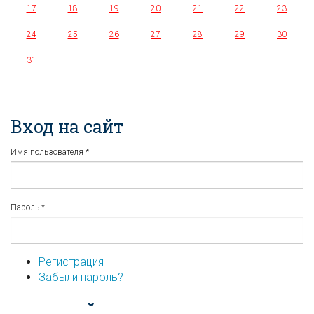
17
18
19
20
21
22
23
24
25
26
27
28
29
30
31
Вход на сайт
Имя пользователя
*
Пароль
*
Регистрация
Забыли пароль?
...или войдите используя