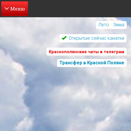
Перейти
к
Лето
/
Зима
основному
содержанию
Открытые сейчас канатки
Краснополянские чаты в телеграм
Трансфер в Красной Поляне