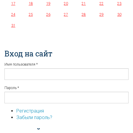
17
18
19
20
21
22
23
24
25
26
27
28
29
30
31
Вход на сайт
Имя пользователя
*
Пароль
*
Регистрация
Забыли пароль?
...или войдите используя