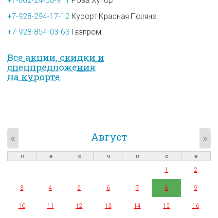
+7-862-24-08-911
Роза Хутор
+7-928-294-17-12
Курорт Красная Поляна
+7-928-854-03-63
Газпром
Все акции, скидки и
спец­предложе­ния
на курорте
Август
«
»
п
в
с
ч
п
с
в
1
2
3
4
5
6
7
8
9
10
11
12
13
14
15
16