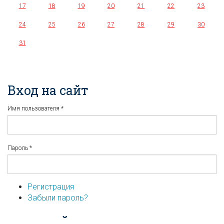
17
18
19
20
21
22
23
24
25
26
27
28
29
30
31
Вход на сайт
Имя пользователя
*
Пароль
*
Регистрация
Забыли пароль?
...или войдите используя