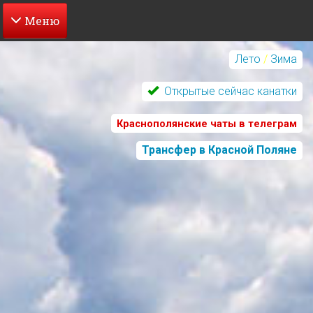
Перейти
к
Лето
/
Зима
основному
содержанию
Открытые сейчас канатки
Краснополянские чаты в телеграм
Трансфер в Красной Поляне