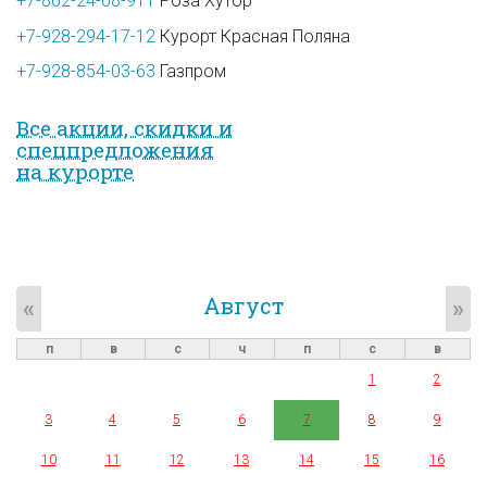
+7-862-24-08-911
Роза Хутор
+7-928-294-17-12
Курорт Красная Поляна
+7-928-854-03-63
Газпром
Все акции, скидки и
спец­предложе­ния
на курорте
Август
«
»
п
в
с
ч
п
с
в
1
2
3
4
5
6
7
8
9
10
11
12
13
14
15
16