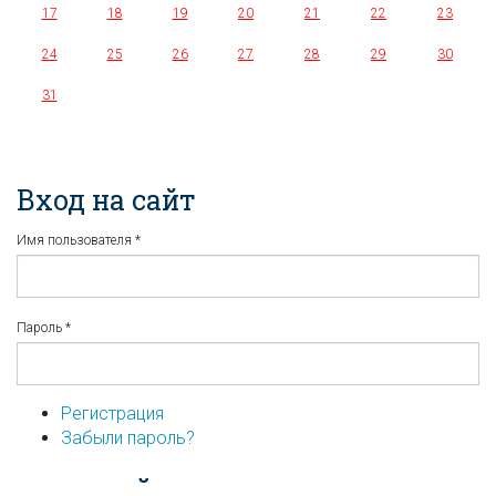
17
18
19
20
21
22
23
24
25
26
27
28
29
30
31
Вход на сайт
Имя пользователя
*
Пароль
*
Регистрация
Забыли пароль?
...или войдите используя