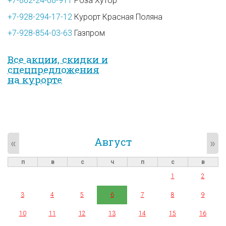
+7-862-24-08-911
Роза Хутор
+7-928-294-17-12
Курорт Красная Поляна
+7-928-854-03-63
Газпром
Все акции, скидки и
спец­предложе­ния
на курорте
Август
«
»
п
в
с
ч
п
с
в
1
2
3
4
5
6
7
8
9
10
11
12
13
14
15
16