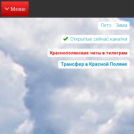
Перейти
к
Лето
/
Зима
основному
содержанию
Открытые сейчас канатки
Краснополянские чаты в телеграм
Трансфер в Красной Поляне