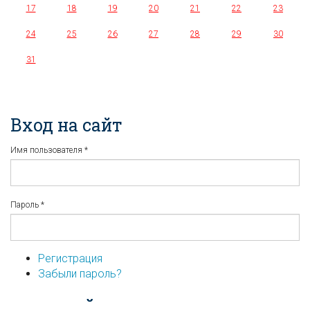
17
18
19
20
21
22
23
24
25
26
27
28
29
30
31
Вход на сайт
Имя пользователя
*
Пароль
*
Регистрация
Забыли пароль?
...или войдите используя