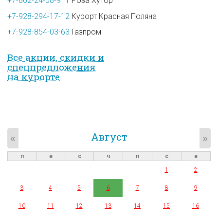
+7-862-24-08-911
Роза Хутор
+7-928-294-17-12
Курорт Красная Поляна
+7-928-854-03-63
Газпром
Все акции, скидки и
спец­предложе­ния
на курорте
Август
«
»
п
в
с
ч
п
с
в
1
2
3
4
5
6
7
8
9
10
11
12
13
14
15
16