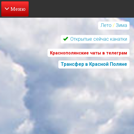
Перейти
к
Лето
/
Зима
основному
содержанию
Открытые сейчас канатки
Краснополянские чаты в телеграм
Трансфер в Красной Поляне