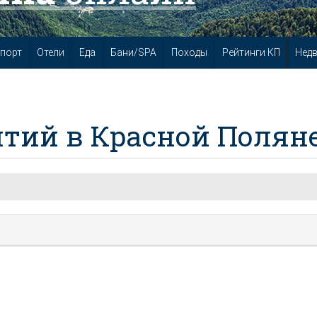
порт
Отели
Еда
Бани/SPA
Походы
Рейтинги КП
Нед
тий в Красной Полян