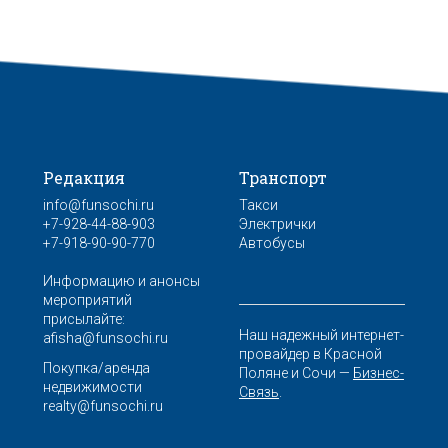
Редакция
Транспорт
info@funsochi.ru
Такси
+7-928-44-88-903
Электрички
+7-918-90-90-770
Автобусы
Информацию и анонсы
мероприятий
присылайте:
Наш надежный интернет-
afisha@funsochi.ru
провайдер в Красной
Покупка/аренда
Поляне и Сочи —
Бизнес-
недвижимости
Связь
.
realty@funsochi.ru