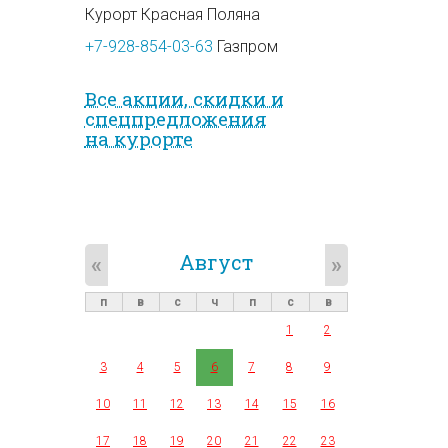
Курорт Красная Поляна
+7-928-854-03-63
Газпром
Все акции, скидки и
спец­предложе­ния
на курорте
Август
«
»
п
в
с
ч
п
с
в
1
2
3
4
5
6
7
8
9
10
11
12
13
14
15
16
17
18
19
20
21
22
23