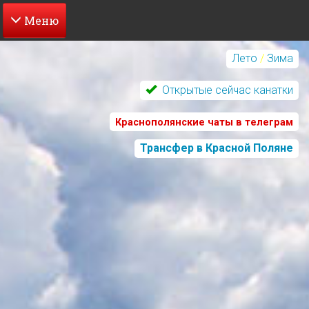
Перейти
к
Лето
/
Зима
основному
содержанию
Открытые сейчас канатки
Краснополянские чаты в телеграм
Трансфер в Красной Поляне