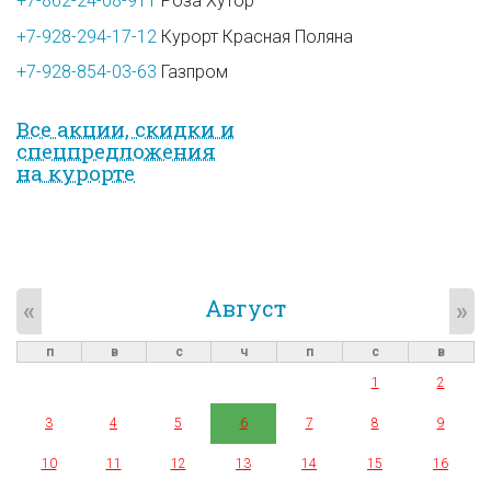
+7-862-24-08-911
Роза Хутор
+7-928-294-17-12
Курорт Красная Поляна
+7-928-854-03-63
Газпром
Все акции, скидки и
спец­предложе­ния
на курорте
Август
«
»
п
в
с
ч
п
с
в
1
2
3
4
5
6
7
8
9
10
11
12
13
14
15
16