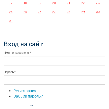
17
18
19
20
21
22
23
24
25
26
27
28
29
30
31
Вход на сайт
Имя пользователя
*
Пароль
*
Регистрация
Забыли пароль?
...или войдите используя