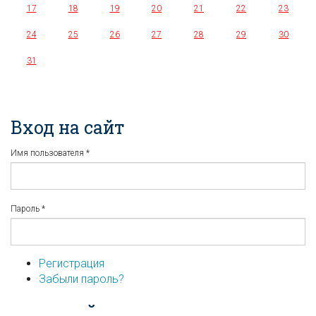
17
18
19
20
21
22
23
24
25
26
27
28
29
30
31
Вход на сайт
Имя пользователя
*
Пароль
*
Регистрация
Забыли пароль?
...или войдите используя