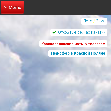
Перейти
к
Лето
/
Зима
основному
содержанию
Открытые сейчас канатки
Краснополянские чаты в телеграм
Трансфер в Красной Поляне