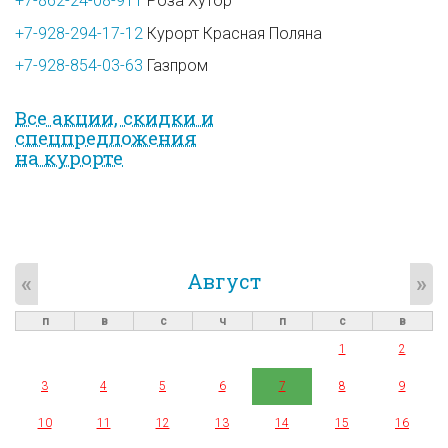
+7-862-24-08-911
Роза Хутор
+7-928-294-17-12
Курорт Красная Поляна
+7-928-854-03-63
Газпром
Все акции, скидки и
спец­предложе­ния
на курорте
Август
«
»
п
в
с
ч
п
с
в
1
2
3
4
5
6
7
8
9
10
11
12
13
14
15
16