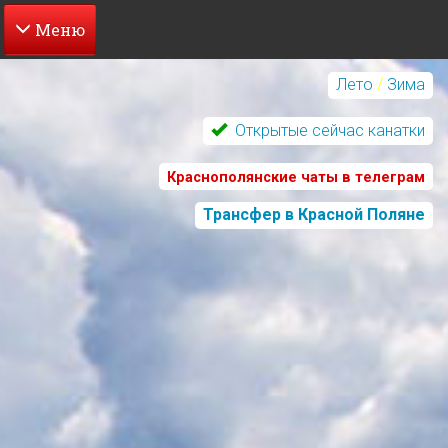
Перейти
к
Лето
/
Зима
основному
содержанию
Открытые сейчас канатки
Краснополянские чаты в телеграм
Трансфер в Красной Поляне