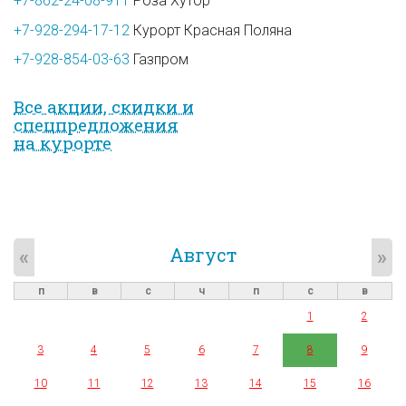
+7-862-24-08-911
Роза Хутор
+7-928-294-17-12
Курорт Красная Поляна
+7-928-854-03-63
Газпром
Все акции, скидки и
спец­предложе­ния
на курорте
Август
«
»
п
в
с
ч
п
с
в
1
2
3
4
5
6
7
8
9
10
11
12
13
14
15
16