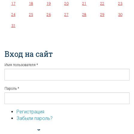
17
18
19
20
21
22
23
24
25
26
27
28
29
30
31
Вход на сайт
Имя пользователя
*
Пароль
*
Регистрация
Забыли пароль?
...или войдите используя