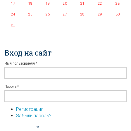
17
18
19
20
21
22
23
24
25
26
27
28
29
30
31
Вход на сайт
Имя пользователя
*
Пароль
*
Регистрация
Забыли пароль?
...или войдите используя