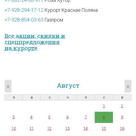
+7-862-24-08-911
Роза Хутор
+7-928-294-17-12
Курорт Красная Поляна
+7-928-854-03-63
Газпром
Все акции, скидки и
спец­предложе­ния
на курорте
Август
«
»
п
в
с
ч
п
с
в
1
2
3
4
5
6
7
8
9
10
11
12
13
14
15
16