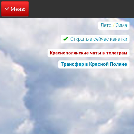
Перейти
к
Лето
/
Зима
основному
содержанию
Открытые сейчас канатки
Краснополянские чаты в телеграм
Трансфер в Красной Поляне