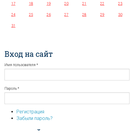
17
18
19
20
21
22
23
24
25
26
27
28
29
30
31
Вход на сайт
Имя пользователя
*
Пароль
*
Регистрация
Забыли пароль?
...или войдите используя