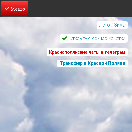
Перейти
к
Лето
/
Зима
основному
содержанию
Открытые сейчас канатки
Краснополянские чаты в телеграм
Трансфер в Красной Поляне