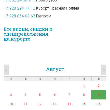
+7-862-24-08-911
Роза Хутор
+7-928-294-17-12
Курорт Красная Поляна
+7-928-854-03-63
Газпром
Все акции, скидки и
спец­предложе­ния
на курорте
Август
«
»
п
в
с
ч
п
с
в
1
2
3
4
5
6
7
8
9
10
11
12
13
14
15
16