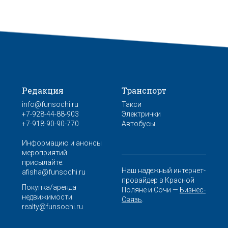
Редакция
Транспорт
info@funsochi.ru
Такси
+7-928-44-88-903
Электрички
+7-918-90-90-770
Автобусы
Информацию и анонсы
мероприятий
присылайте:
Наш надежный интернет-
afisha@funsochi.ru
провайдер в Красной
Покупка/аренда
Поляне и Сочи —
Бизнес-
недвижимости
Связь
.
realty@funsochi.ru