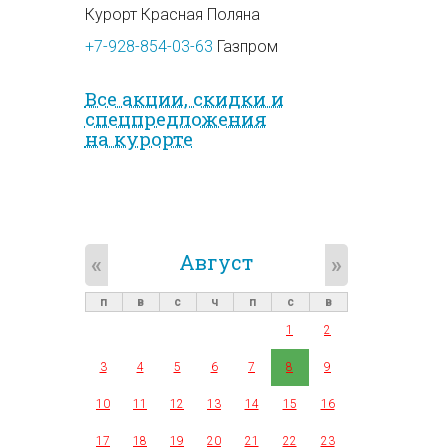
Курорт Красная Поляна
+7-928-854-03-63
Газпром
Все акции, скидки и
спец­предложе­ния
на курорте
Август
«
»
п
в
с
ч
п
с
в
1
2
3
4
5
6
7
8
9
10
11
12
13
14
15
16
17
18
19
20
21
22
23