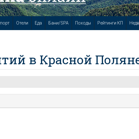
порт
Отели
Еда
Бани/SPA
Походы
Рейтинги КП
Нед
тий в Красной Полян