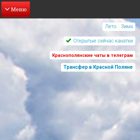
Перейти
к
Лето
/
Зима
основному
содержанию
Открытые сейчас канатки
Краснополянские чаты в телеграм
Трансфер в Красной Поляне