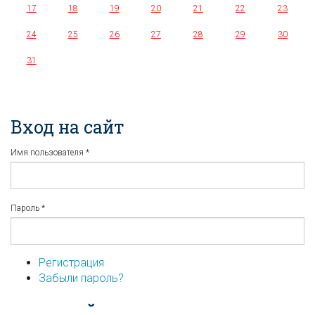
17
18
19
20
21
22
23
24
25
26
27
28
29
30
31
Вход на сайт
Имя пользователя
*
Пароль
*
Регистрация
Забыли пароль?
...или войдите используя