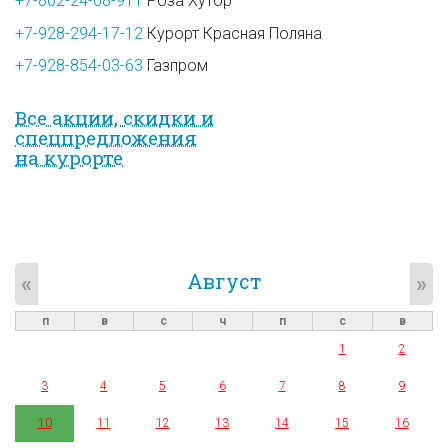
+7-862-24-08-911
Роза Хутор
+7-928-294-17-12
Курорт Красная Поляна
+7-928-854-03-63
Газпром
Все акции, скидки и
спец­предложе­ния
на курорте
Август
«
»
п
в
с
ч
п
с
в
1
2
3
4
5
6
7
8
9
10
11
12
13
14
15
16